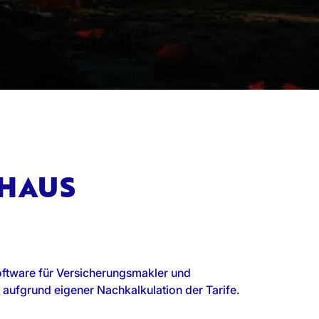
EHAUS
oftware für Versicherungsmakler und
aufgrund eigener Nachkalkulation der Tarife.