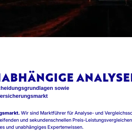
UNABHÄNGIGE ANALYS
scheidungsgrundlagen sowie
Versicherungsmarkt
gsmarkt.
Wir sind Marktführer für Analyse- und Vergleichss
ifenden und sekundenschnellen Preis-Leistungsvergleichen 
ertes und unabhängiges Expertenwissen.