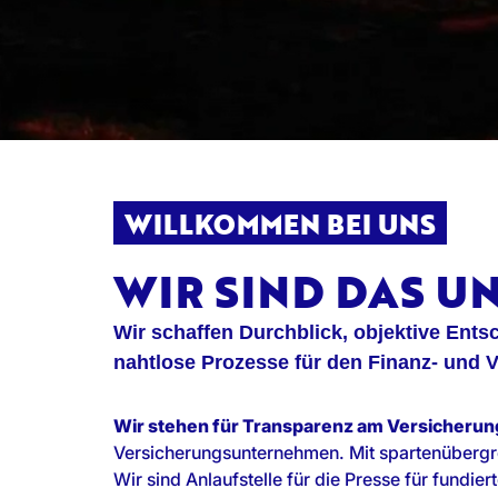
WILLKOMMEN BEI UNS
WIR SIND DAS 
Wir schaffen Durchblick, objektive Ent
nahtlose Prozesse für den Finanz- und 
Wir stehen für Transparenz am Versicherun
Versicherungsunternehmen. Mit spartenübergre
Wir sind Anlaufstelle für die Presse für fundi