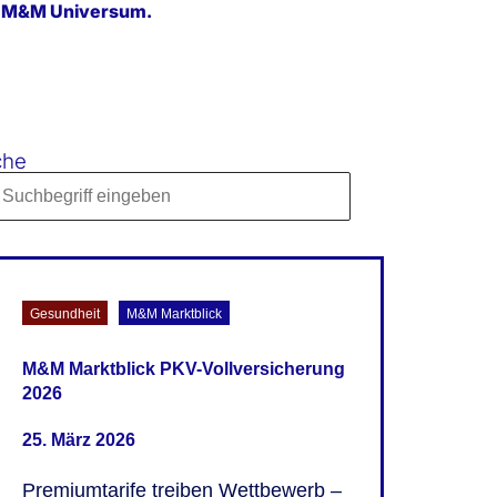
em M&M Universum.
che
ch content
rch-3-2
Gesundheit
M&M Marktblick
M&M Marktblick PKV-Vollversicherung
2026
25. März 2026
Premiumtarife treiben Wettbewerb –