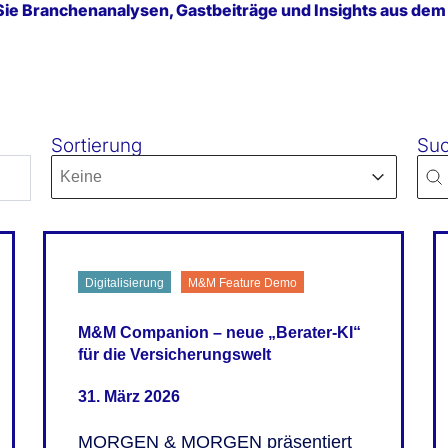
n Sie Branchenanalysen, Gastbeiträge und Insights aus d
Sortierung
Su
Sort content
Sear
Sort-4
Sea
Sort content
Digitalisierung
M&M Feature Demo
M&M Companion – neue „Berater-KI“
für die Versicherungswelt
31. März 2026
MORGEN & MORGEN präsentiert