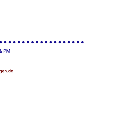
H
 & PM
gen.de