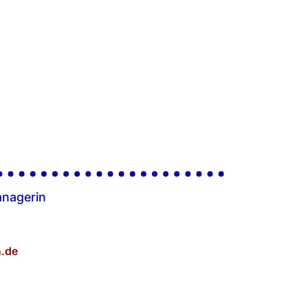
anagerin
.de