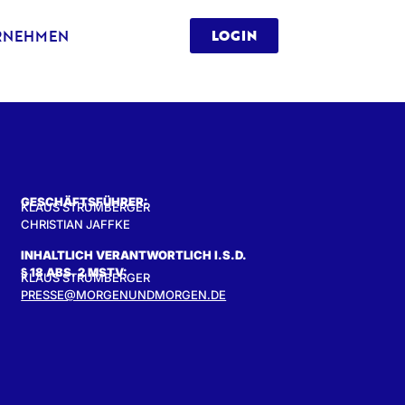
RNEHMEN
LOGIN
GESCHÄFTSFÜHRER:
KLAUS STRUMBERGER
CHRISTIAN JAFFKE
INHALTLICH VERANTWORTLICH I.S.D.
§ 18 ABS. 2 MSTV:
KLAUS STRUMBERGER
PRESSE@MORGENUNDMORGEN.DE