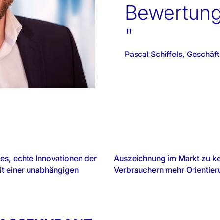
Bewertung
"
Pascal Schiffels, Gesch
 es, echte Innovationen der
, um Vermittlern sowie
it einer unabhängigen
Verbrauchern mehr Orientieru