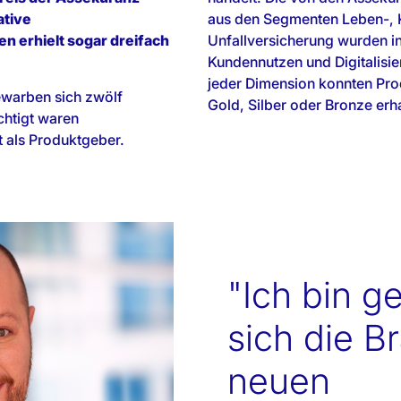
ative
aus den Segmenten Leben-, 
 erhielt sogar dreifach
Unfallversicherung wurden i
Kundennutzen und Digitalisie
jeder Dimension konnten Prod
ewarben sich zwölf
Gold, Silber oder Bronze erha
chtigt waren
t als Produktgeber.
"Ich bin g
sich die B
neuen