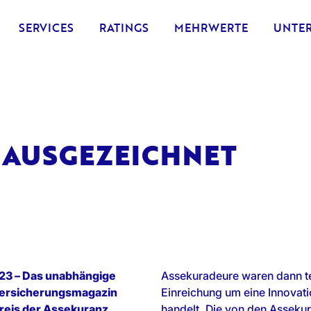
SERVICES
RATINGS
MEHRWERTE
UNTE
 AUSGEZEICHNET
23 – Das unabhängige
Assekuradeure waren dann te
ersicherungsmagazin
Einreichung um eine Innovat
preis der Assekuranz
handelt. Die von den Asseku