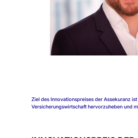
Ziel des Innovationspreises der Assekuranz ist
Auszeichnung im Markt zu kennzeichnen
Versicherungswirtschaft hervorzuheben und m