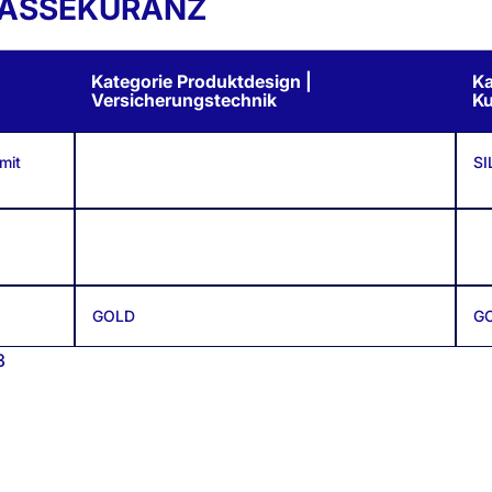
 ASSEKURANZ
Kategorie Produktdesign |
Ka
Versicherungstechnik
K
mit
SI
GOLD
G
3