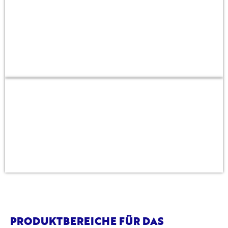
Strukturiert handeln
Kritische Verträge lassen sich leichterkennen und priorisiert in
der Bestandsarbeit berücksichtigen.
Nahtlos weiterarbeiten
Bei Bedarf direkter Absprung in den TarifOptimierer oder Chat
mit dem M&M Companion.
PRODUKTBEREICHE FÜR DAS