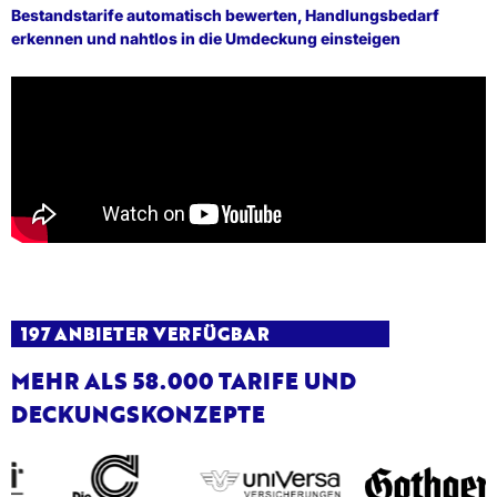
Bestandstarife automatisch bewerten, Handlungsbedarf
erkennen und nahtlos in die Umdeckung einsteigen
197 ANBIETER VERFÜGBAR
MEHR ALS 58.000 TARIFE UND
DECKUNGSKONZEPTE