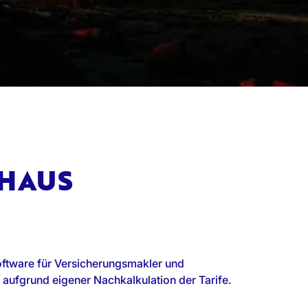
EHAUS
oftware für Versicherungsmakler und
aufgrund eigener Nachkalkulation der Tarife.