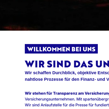
WILLKOMMEN BEI UNS
WIR SIND DAS 
Wir schaffen Durchblick, objektive Ent
nahtlose Prozesse für den Finanz- und 
Wir stehen für Transparenz am Versicherun
Versicherungsunternehmen. Mit spartenübergre
Wir sind Anlaufstelle für die Presse für fundi