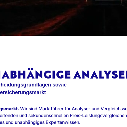
UNABHÄNGIGE ANALYS
scheidungsgrundlagen sowie
Versicherungsmarkt
gsmarkt.
Wir sind Marktführer für Analyse- und Vergleichss
ifenden und sekundenschnellen Preis-Leistungsvergleichen 
ertes und unabhängiges Expertenwissen.