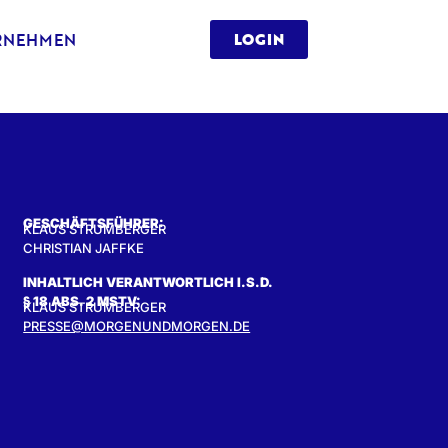
RNEHMEN
LOGIN
GESCHÄFTSFÜHRER:
KLAUS STRUMBERGER
CHRISTIAN JAFFKE
INHALTLICH VERANTWORTLICH I.S.D.
§ 18 ABS. 2 MSTV:
KLAUS STRUMBERGER
PRESSE@MORGENUNDMORGEN.DE