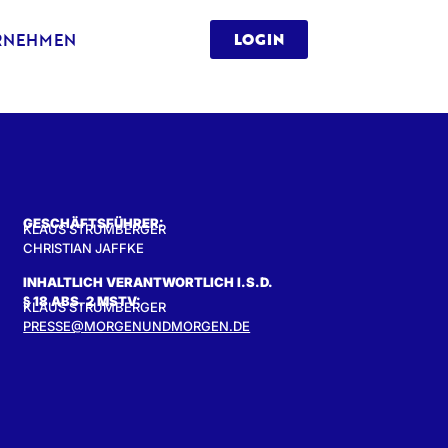
RNEHMEN
LOGIN
GESCHÄFTSFÜHRER:
KLAUS STRUMBERGER
CHRISTIAN JAFFKE
INHALTLICH VERANTWORTLICH I.S.D.
§ 18 ABS. 2 MSTV:
KLAUS STRUMBERGER
PRESSE@MORGENUNDMORGEN.DE