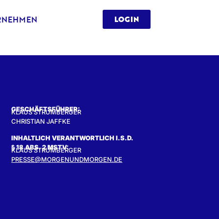
RNEHMEN
LOGIN
GESCHÄFTSFÜHRER:
KLAUS STRUMBERGER
CHRISTIAN JAFFKE
INHALTLICH VERANTWORTLICH I.S.D.
§ 18 ABS. 2 MSTV:
KLAUS STRUMBERGER
PRESSE@MORGENUNDMORGEN.DE