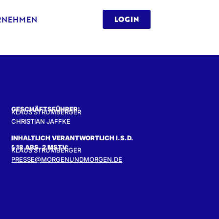
RNEHMEN
LOGIN
GESCHÄFTSFÜHRER:
KLAUS STRUMBERGER
CHRISTIAN JAFFKE
INHALTLICH VERANTWORTLICH I.S.D.
§ 18 ABS. 2 MSTV:
KLAUS STRUMBERGER
PRESSE@MORGENUNDMORGEN.DE