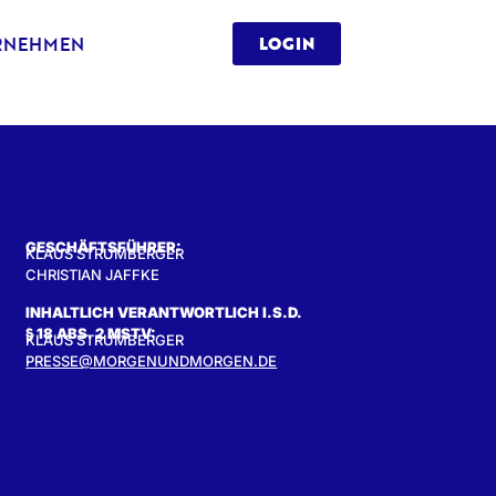
RNEHMEN
LOGIN
GESCHÄFTSFÜHRER:
KLAUS STRUMBERGER
CHRISTIAN JAFFKE
INHALTLICH VERANTWORTLICH I.S.D.
§ 18 ABS. 2 MSTV:
KLAUS STRUMBERGER
PRESSE@MORGENUNDMORGEN.DE