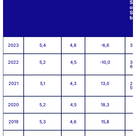
SC
oh
SC
br
2023
5,4
4,8
-6,6
34
2022
5,2
4,5
-10,0
33
62
2021
5,1
4,3
13,0
287
51
2020
5,2
4,5
18,3
2019
5,3
4,6
15,8