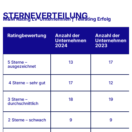
STERNEVERTEILUNG
M&M Rating LV-Unternehmen | Teilrating Erfolg
Ratingbewertung
Anzahl der
Anzahl der
Unternehmen
Unternehmen
2024
2023
5 Sterne –
13
17
ausgezeichnet
4 Sterne – sehr gut
17
12
3 Sterne –
18
19
durchschnittlich
2 Sterne – schwach
9
9