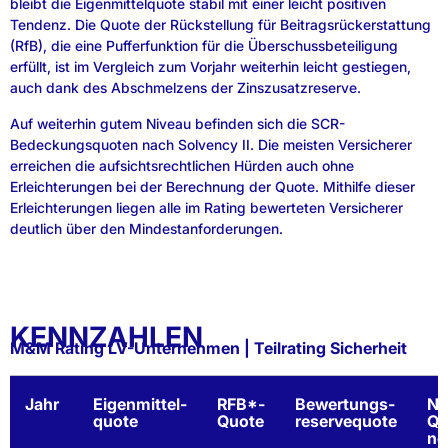
bleibt die Eigenmittelquote stabil mit einer leicht positiven
Tendenz. Die Quote der Rückstellung für Beitragsrückerstattung
(RfB), die eine Pufferfunktion für die Überschussbeteiligung
erfüllt, ist im Vergleich zum Vorjahr weiterhin leicht gestiegen,
auch dank des Abschmelzens der Zinszusatzreserve.
Auf weiterhin gutem Niveau befinden sich die SCR-
Bedeckungsquoten nach Solvency II. Die meisten Versicherer
erreichen die aufsichtsrechtlichen Hürden auch ohne
Erleichterungen bei der Berechnung der Quote. Mithilfe dieser
Erleichterungen liegen alle im Rating bewerteten Versicherer
deutlich über den Mindestanforderungen.
KENNZAHLEN
M&M Rating LV-Unternehmen | Teilrating Sicherheit
Jahr
Eigenmittel-
RFB*-
Bewertungs-
NE
quote
Quote
reservequote
Qu
ne