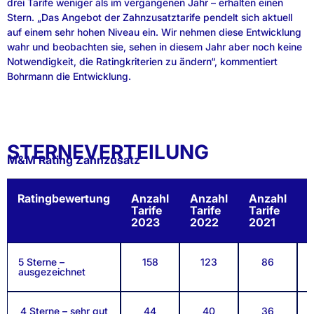
drei Tarife weniger als im vergangenen Jahr – erhalten einen
Stern. „Das Angebot der Zahnzusatztarife pendelt sich aktuell
auf einem sehr hohen Niveau ein. Wir nehmen diese Entwicklung
wahr und beobachten sie, sehen in diesem Jahr aber noch keine
Notwendigkeit, die Ratingkriterien zu ändern“, kommentiert
Bohrmann die Entwicklung.
STERNEVERTEILUNG
M&M Rating Zahnzusatz
Ratingbewertung
Anzahl
Anzahl
Anzahl
A
Tarife
Tarife
Tarife
T
2023
2022
2021
5 Sterne –
158
123
86
ausgezeichnet
4 Sterne – sehr gut
44
40
36