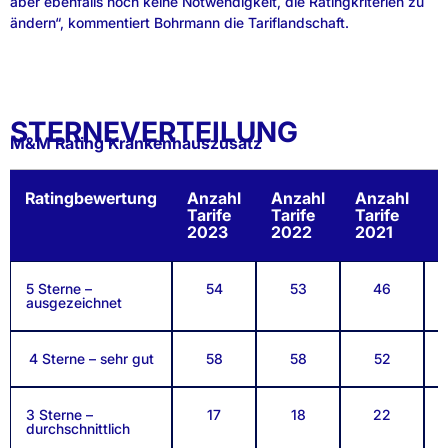
aber ebenfalls noch keine Notwendigkeit, die Ratingkriterien zu
ändern“, kommentiert Bohrmann die Tariflandschaft.
STERNEVERTEILUNG
M&M Rating Krankenhauszusatz
Ratingbewertung
Anzahl
Anzahl
Anzahl
A
Tarife
Tarife
Tarife
T
2023
2022
2021
5 Sterne –
54
53
46
ausgezeichnet
4 Sterne – sehr gut
58
58
52
3 Sterne –
17
18
22
durchschnittlich