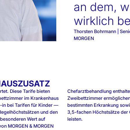
an dem, w
wirklich be
Thorsten Bohrmann | Seni
MORGEN
HAUSZUSATZ
et. Diese Tarife bieten
erbringung im Ein- oder
ibettzimmer im Krankenhaus
 eines Unfalls oder einer
n bei Tarifen für Kinder —
hen Regelhöchstsätze sowie
 Regelhöchstsätzen und den
g für Ärzte (GOÄ) hinaus
t besonderen Wert auf
leisten.
ie von MORGEN & MORGEN