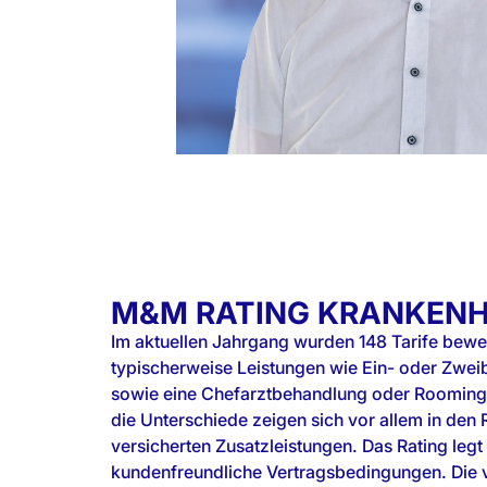
M&M RATING KRANKEN
Im aktuellen Jahrgang wurden 148 Tarife bewert
Chefarztbehandlung enthalten, eine bessere Unt
typischerweise Leistungen wie Ein- oder Zwe
Zweibettzimmer ermöglichen, ohne Eintritt
sowie eine Chefarztbehandlung oder Rooming-i
bestimmten Erkrankung sowie über die 2,3-fac
die Unterschiede zeigen sich vor allem in den
3,5-fachen Höchstsätze der Gebührenordnun
versicherten Zusatzleistungen. Das Rating leg
kundenfreundliche Vertragsbedingungen. D