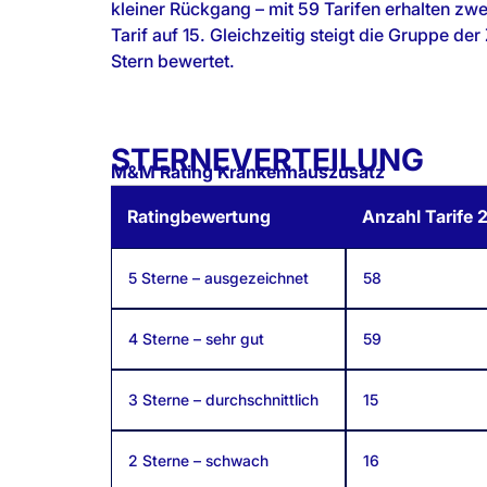
kleiner Rückgang – mit 59 Tarifen erhalten zwei
Tarif auf 15. Gleichzeitig steigt die Gruppe der
Stern bewertet.
STERNEVERTEILUNG
M&M Rating Krankenhauszusatz
Ratingbewertung
Anzahl Tarife 
5 Sterne – ausgezeichnet
58
4 Sterne – sehr gut
59
3 Sterne – durchschnittlich
15
2 Sterne – schwach
16