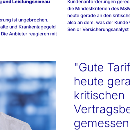
ng und Leistungsniveau
Kundenanforderungen gerech
die Mindestkriterien des M&M
heute gerade an den kritis
erung ist ungebrochen.
also an dem, was der Kunde w
alte und Krankentagegeld
Senior Versicherungsanaly
 Die Anbieter reagieren mit
"Gute Tar
heute ger
kritischen
Vertragsb
gemessen 