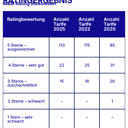
RATINGERGEBNIS
M&M Rating Risikoleben
Ratingbewertung
Anzahl
Anzahl
Anzahl
Tarife
Tarife
Tarife
2025
2022
2020
5 Sterne –
113
115
90
ausgezeichnet
4 Sterne – sehr gut
22
25
31
3 Sterne –
15
16
26
durchschnittlich
2 Sterne – schwach
–
–
1
1 Stern – sehr
–
–
–
schwach