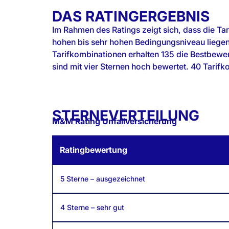
DAS RATINGERGEBNIS
Im Rahmen des Ratings zeigt sich, dass die Ta
drei Sternen durchschnittlich. Die letzte
hohen bis sehr hohen Bedingungsniveau liege
Tarifkombinationen mit zwei Sternen und 2 Tarifkombinati
Tarifkombinationen erhalten 135 die Bestbewer
sind mit vier Sternen hoch bewertet. 40 Tarifk
STERNEVERTEILUNG
M&M Rating Unfallversicherung
Ratingbewertung
5 Sterne – ausgezeichnet
4 Sterne – sehr gut