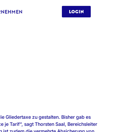
RNEHMEN
LOGIN
die Gliedertaxe zu gestalten. Bisher gab es
 je Tarif“, sagt Thorsten Saal, Bereichsleiter
ig ist zudem die vermehrte Absicherung von