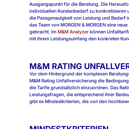
Ausgangspunkt für die Beratung. Die Herausfo
individuellen Kundenbedarf zu konkretisieren u
die Passgenauigkeit von Leistung und Bedarf i
das Team von MORGEN & MORGEN eine neue L
gebracht. Im
M&M Analyzer
können Unfalltarif
mit ihrem Leistungsumfang den konkreten K
M&M RATING UNFALLVE
Vor dem Hintergrund der komplexen Beratungs
Sternen und zu Teilen auch von den Vier-Sterne-Ta
M&M Rating Unfallversicherung die Bedingungen
Hier wird besonders auf den erweiterten Unfa
die Tarife grundsätzlich einzuordnen. Das Rati
Basis der Leistungsauslöser kundenfreundlich verbreite
Leistungsfragen, die entsprechend ihrer Bede
gibt es Mindestkriterien, die von den hochbewe
MINDESTKRITERIEN