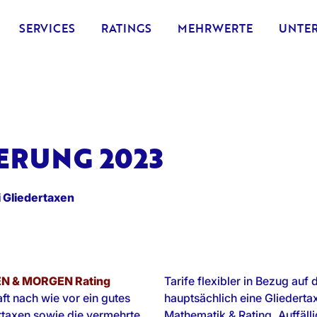
SERVICES
RATINGS
MEHRWERTE
UNTE
ERUNG 2023
i Gliedertaxen
N & MORGEN Rating
Tarife flexibler in Bezug auf 
aft nach wie vor ein gutes
hauptsächlich eine Gliedertaxe
ertaxen sowie die vermehrte
Mathematik & Rating. Auffäll