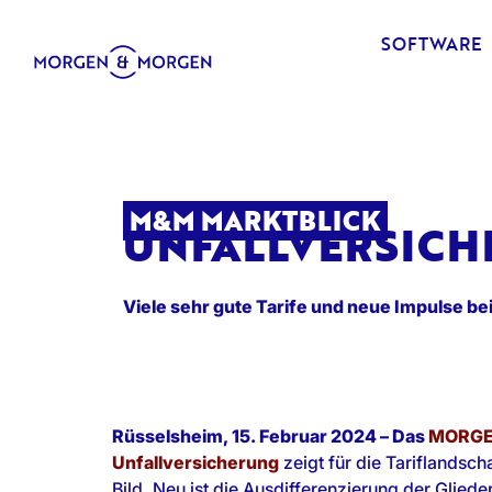
SOFTWARE
M&M MARKTBLICK
UNFALLVERSICH
Viele sehr gute Tarife und neue Impulse be
Rüsselsheim, 15. Februar 2024 – Das
MORGE
Unfallversicherung
zeigt für die Tariflandsch
Bild. Neu ist die Ausdifferenzierung der Glied