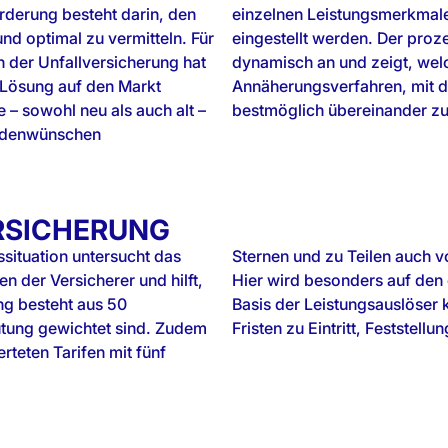
rderung besteht darin, den
einzelnen Leistungsmerkmale 
nd optimal zu vermitteln. Für
eingestellt werden. Der proze
n der Unfallversicherung hat
dynamisch an und zeigt, welch
ösung auf den Markt
Annäherungsverfahren, mit d
e – sowohl neu als auch alt –
bestmöglich übereinander zu 
undenwünschen
RSICHERUNG
situation untersucht das
rifen erfüllt sein müssen.
 der Versicherer und hilft,
llbegriff geschaut, der die
ng besteht aus 50
rt und für sinnvolle
utung gewichtet sind. Zudem
Fristen zu Eintritt, Feststell
rteten Tarifen mit fünf