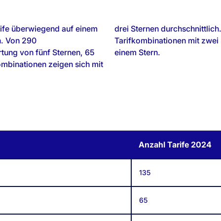
rife überwiegend auf einem
n beiden Ränge belegen 48
n. Von 290
onen mit nur
tung von fünf Sternen, 65
einem Stern.
ombinationen zeigen sich mit
Anzahl Tarife 2024
135
65