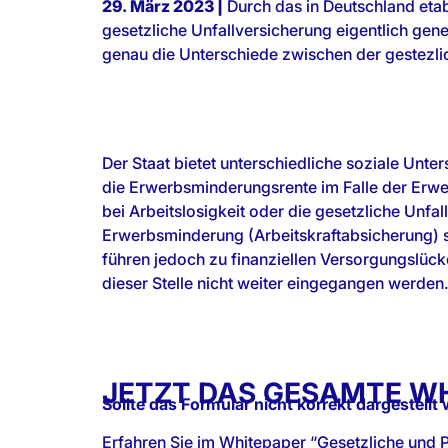
29. März 2023 |
Durch das in Deutschland etabl
gesetzliche Unfallversicherung eigentlich gene
genau die Unterschiede zwischen der gestezlic
Der Staat bietet unterschiedliche soziale Unt
die Erwerbsminderungsrente im Falle der Erwer
bei Arbeitslosigkeit oder die gesetzliche Unfal
Erwerbsminderung (Arbeitskraftabsicherung) so
führen jedoch zu finanziellen Versorgungslück
dieser Stelle nicht weiter eingegangen werden
JETZT DAS GESAMTE WH
Sollte das Formular nicht korrekt dargestellt 
Erfahren Sie im Whitepaper “Gesetzliche und P