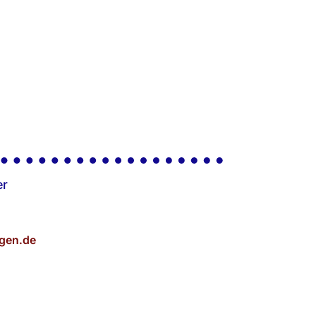
er
gen.de