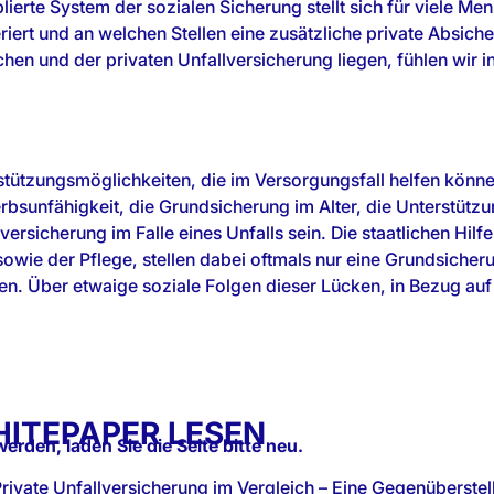
ierte System der sozialen Sicherung stellt sich für viele Me
riert und an welchen Stellen eine zusätzliche private Absic
hen und der privaten Unfallversicherung liegen, fühlen wir 
erstützungsmöglichkeiten, die im Versorgungsfall helfen kön
bsunfähigkeit, die Grundsicherung im Alter, die Unterstützun
lversicherung im Falle eines Unfalls sein. Die staatlichen Hil
wie der Pflege, stellen dabei oftmals nur eine Grundsicherun
en. Über etwaige soziale Folgen dieser Lücken, in Bezug auf 
.
ITEPAPER LESEN
werden, laden Sie die Seite bitte neu.
rivate Unfallversicherung im Vergleich – Eine Gegenüberstel