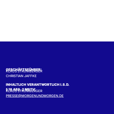
GESCHÄFTSFÜHRER:
KLAUS STRUMBERGER
CHRISTIAN JAFFKE
INHALTLICH VERANTWORTLICH I.S.D.
§ 18 ABS. 2 MSTV:
KLAUS STRUMBERGER
PRESSE@MORGENUNDMORGEN.DE