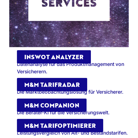
INSWOT ANALYZER
Datenanalyse für das Produktmanagement von
Versicherern.
M&M TARIFRADAR
Die Marktbeobachtungslösung für Versicherer.
M&M COMPANION
Die Berater-KI für die Versicherungswelt.
M&M TARIFOPTIMIERER
Leistungsvergleich von Alt- und Bestandstarifen.