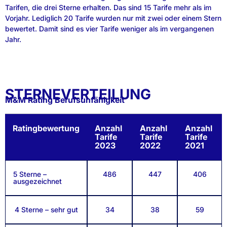
Tarifen, die drei Sterne erhalten. Das sind 15 Tarife mehr als im
Vorjahr. Lediglich 20 Tarife wurden nur mit zwei oder einem Stern
bewertet. Damit sind es vier Tarife weniger als im vergangenen
Jahr.
STERNEVERTEILUNG
M&M Rating Berufsunfähigkeit
Ratingbewertung
Anzahl
Anzahl
Anzahl
Tarife
Tarife
Tarife
2023
2022
2021
5 Sterne –
486
447
406
ausgezeichnet
4 Sterne – sehr gut
34
38
59