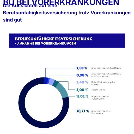
BU BEI VORERKRANKUNGEN
Die Aussichten auf eine
Berufsunfähigkeitsversicherung trotz Vorerkrankungen
sind gut