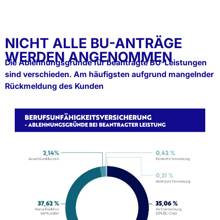
NICHT ALLE BU-ANTRÄGE
WERDEN ANGENOMMEN
Die Ablehnungsgründe für beantragte BU-Leistungen
sind verschieden. Am häufigsten aufgrund mangelnder
Rückmeldung des Kunden