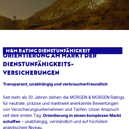
M&M RATING DIENSTUNFÄHIGKEIT
ORIENTIERUNG AM MARKT DER
DIENSTUNFÄHIGKEITS-
VERSICHERUNGEN
Transparent, unabhängig und verbraucherfreundlich
Seit mehr als 30 Jahren stehen die MORGEN & MORGEN Ratings
für neutrale, präzise und marktweit anerkannte Bewertungen
von Versicherungsunternehmen und Tarifen. Unser Anspruch
seit dem ersten Tag:
Orientierung in einem komplexen Markt
schaffen
– unabhängig, verständlich und auf höchstem
analytischem Niveau.