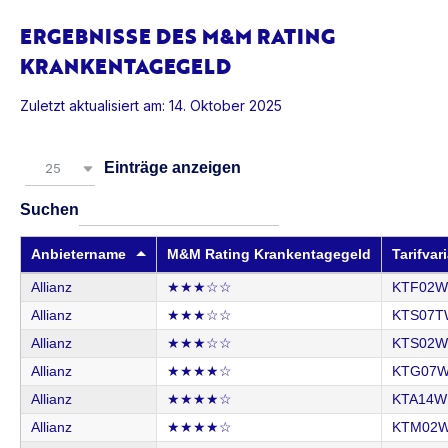
ERGEBNISSE DES M&M RATING
KRANKENTAGEGELD
Zuletzt aktualisiert am: 14. Oktober 2025
Einträge anzeigen
25
Suchen
Anbietername
M&M Rating Krankentagegeld
Tarifvar
Allianz
★★★☆☆
KTF02W
Allianz
★★★☆☆
KTS07T
Allianz
★★★☆☆
KTS02W
Allianz
★★★★☆
KTG07
Allianz
★★★★☆
KTA14W
Allianz
★★★★☆
KTM02W 