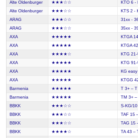
Alte Oldenburger
★★★☆☆
KTO 6 -
Alte Oldenburger
★★★☆☆
KTS 2 - 
ARAG
★★★☆☆
31xx - 3
ARAG
★★★☆☆
35xx - 3
AXA
★★★★★
KTGA 14
AXA
★★★★★
KTGA 42
AXA
★★★★☆
KTG 21-
AXA
★★★★★
KTG 91-
AXA
★★★★★
KG easy
AXA
★★★★★
KTGG 4
Barmenia
★★★★★
T 3+ – T
Barmenia
★★★★★
TM 3+ –
BBKK
★★★☆☆
S-KG/10
BBKK
★★★☆☆
TAF 15 
BBKK
★★★☆☆
TAG 15 
BBKK
★★★★☆
TA 43 – 