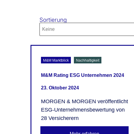
Sortierung
Sort content
Sort-4
Sort content
M&M Marktblick
Nachhaltigkeit
M&M Rating ESG Unternehmen 2024
23. Oktober 2024
MORGEN & MORGEN veröffentlicht
ESG-Unternehmensbewertung von
28 Versicherern
Mehr erfahren